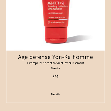
Age defense Yon-Ka homme
Estompe les rides et prévient le vieillissement
Yon-Ka
74$
Détails