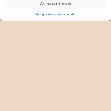
Voir les préférences
Politique en matière de cookies
Lotion Yon-Ka homme
Apaise et rafraîchit
Yon-Ka