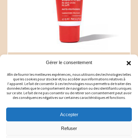
Gel yeux Yon-Ka homme
Gérer le consentement
Lisse et hydrate le contour de l'oeil
Yon-Ka
Afin de fournir les meilleures expériences, nous utilisons des technologies telles
que les cookies pour stocker et/ou accéder aux informations relatives à
54$
l'appareil. Le fait de consentir à ces technologies nous permettra de traiter des
données telles que le comportement de navigation ou des identifiants uniques
sur ce site. Le fait de ne pas consentir ou de retirer son consentement peut avoir
des conséquences négatives sur certaines caractéristiques et fonctions.
Détails
Accepter
Refuser