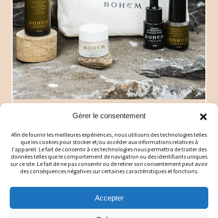
Trousse voyage beauté
Gérer le consentement
intemporelle
Afin de fournir les meilleures expériences, nous utilisons des technologies telles
Essentiel peau lumineuse
que les cookies pour stocker et/ou accéder aux informations relatives à
Bohem
l'appareil. Le fait de consentir à ces technologies nous permettra de traiter des
données telles que le comportement de navigation ou des identifiants uniques
95$
sur ce site. Le fait de ne pas consentir ou de retirer son consentement peut avoir
des conséquences négatives sur certaines caractéristiques et fonctions.
Détails
Accepter