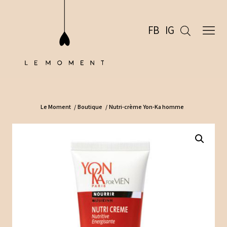
FB
IG
Le Moment
/
Boutique
/
Nutri-crème Yon-Ka homme