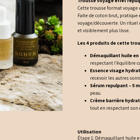
Trousse voyage effet repulp
Cette trousse format voyage c
Faite de coton brut, pratique
voyage/découverte. Un rituel
et visiblement plus lisse.
Les 4 produits de cette trou
Démaquillant huile en
respectant l’équilibre c
Essence visage hydrat
recevoir les autres soins
Sérum repulpant
– 5 m
peau.
Crème barrière hydra
tout en respectant son 
Utilisation
Étape 1: Démaquillant huile e