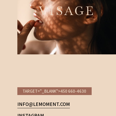
VISAGE
TARGET="_BLANK">450 660-4630
INFO@LEMOMENT.COM
INSTAGRAM