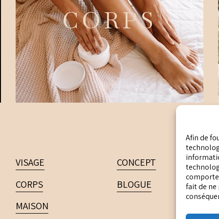
CORPS
Afin de fo
technologi
informatio
VISAGE
CONCEPT
technolog
comportem
CORPS
BLOGUE
fait de ne
conséquenc
MAISON