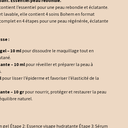
ant. Essentiel peau rebondie.
ontient l’essentiel pour une peau rebondie et éclatante.
 et lavable, elle contient 4 soins Bohem en format
 complet en 4 étapes pour une peau régénérée, éclatante
sse :
 gel
– 10 ml
pour dissoudre le maquillage tout en
utané.
ante – 10 ml
pour réveiller et préparer la peau à
.
l
pour lisser l’épiderme et favoriser l’élasticité de la
tante
– 10 gr
pour nourrir, protéger et restaurer la peau
équilibre naturel.
n gel Étape 2: Essence visage hydratante Étape 3: Sérum