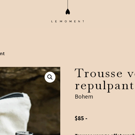
ant
Trousse v
repulpant
Bohem
$
85
-