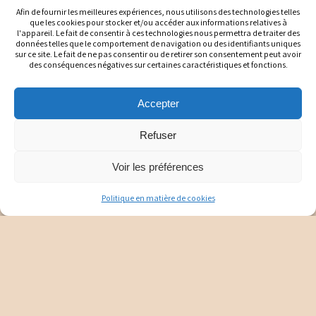
Afin de fournir les meilleures expériences, nous utilisons des technologies telles
que les cookies pour stocker et/ou accéder aux informations relatives à
Détails
l'appareil. Le fait de consentir à ces technologies nous permettra de traiter des
données telles que le comportement de navigation ou des identifiants uniques
sur ce site. Le fait de ne pas consentir ou de retirer son consentement peut avoir
des conséquences négatives sur certaines caractéristiques et fonctions.
Accepter
Donne à chaque jour la chance
Refuser
de devenir
Voir les préférences
le plus beau jour de ta vie.
Politique en matière de cookies
VISAGE