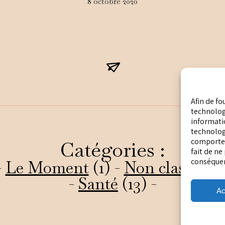
8 octobre 2020
Afin de fo
technologi
informatio
technolog
comportem
Catégories :
fait de ne
conséquenc
-
Le Moment
(1) -
Non classifié(e
-
Santé
(13) -
Ac