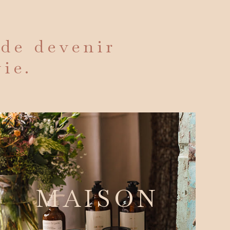
 de devenir
vie.
MAISON