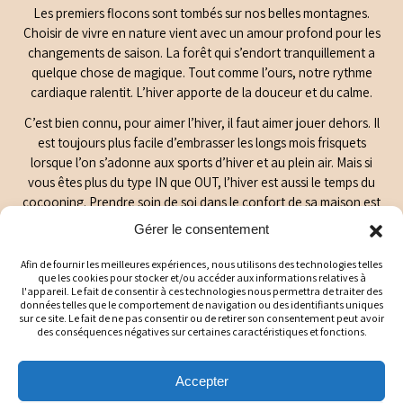
Les premiers flocons sont tombés sur nos belles montagnes.
Choisir de vivre en nature vient avec un amour profond pour les
changements de saison. La forêt qui s’endort tranquillement a
quelque chose de magique. Tout comme l’ours, notre rythme
cardiaque ralentit. L’hiver apporte de la douceur et du calme.
C’est bien connu, pour aimer l’hiver, il faut aimer jouer dehors. Il
est toujours plus facile d’embrasser les longs mois frisquets
lorsque l’on s’adonne aux sports d’hiver et au plein air. Mais si
vous êtes plus du type IN que OUT, l’hiver est aussi le temps du
cocooning. Prendre soin de soi dans le confort de sa maison est
une excellente manière de tomber sous le charme de la saison
Gérer le consentement
des flocons.
Afin de fournir les meilleures expériences, nous utilisons des technologies telles
Le bain chaud
que les cookies pour stocker et/ou accéder aux informations relatives à
Pour moi, prendre un bain est synonyme de prendre le temps.
l'appareil. Le fait de consentir à ces technologies nous permettra de traiter des
données telles que le comportement de navigation ou des identifiants uniques
Avec la vie qui roule souvent beaucoup trop vite, s’installer dans
sur ce site. Le fait de ne pas consentir ou de retirer son consentement peut avoir
l’eau chaude et parfumée provoque instantanément une
des conséquences négatives sur certaines caractéristiques et fonctions.
sensation de bien-être et de temps qui s’arrête. Mais un bain
chaud (juste assez chaud) est aussi très bénéfique pour notre
Accepter
système. Plonger son corps dans l’eau chaude permet d’activer