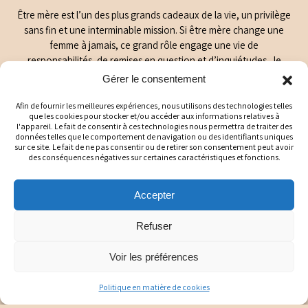
Être mère est l’un des plus grands cadeaux de la vie, un privilège
sans fin et une interminable mission. Si être mère change une
femme à jamais, ce grand rôle engage une vie de
responsabilités, de remises en question et d’inquiétudes. Je
pense que nous ne naissons pas «maman», nous le devenons en
Gérer le consentement
nous forgeant chaque jour. La maternité s’apprend dans
l’adversité comme dans le bonheur.
Afin de fournir les meilleures expériences, nous utilisons des technologies telles
que les cookies pour stocker et/ou accéder aux informations relatives à
l'appareil. Le fait de consentir à ces technologies nous permettra de traiter des
J’aimerais donc rendre hommage aux mamans. J’aimerais vous
données telles que le comportement de navigation ou des identifiants uniques
dire que vous êtes à votre place et que vous avez le droit d’être
sur ce site. Le fait de ne pas consentir ou de retirer son consentement peut avoir
des conséquences négatives sur certaines caractéristiques et fonctions.
humaines. Depuis le premier mouvement dans votre ventre,
votre cœur a changé. Le verbe «aimer» ne s’accorde plus de la
même façon et votre place dans cette vie a pris un tout autre
Accepter
sens. Être mère est incroyable, mais ô combien difficile parfois.
Refuser
Je rends hommage aux mamans seules. Celles qui assument le
rôle de deux cœurs à la fois, qui transigent avec la précarité,
Voir les préférences
mais qui ne cessent jamais d’aimer et de croire en l’importance
de chaque baiser, chaque réprimande, chaque bon repas et
chaque promenade au parc.
Politique en matière de cookies