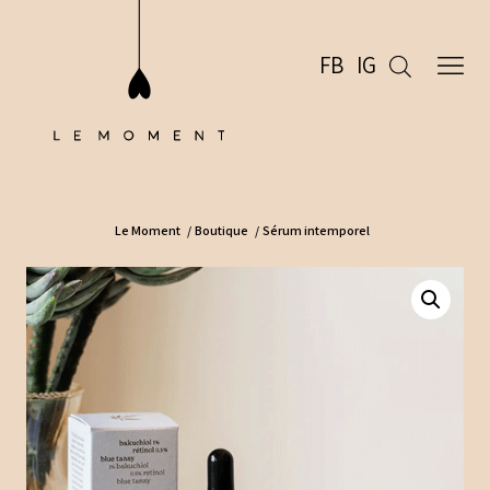
FB
IG
Le Moment
/
Boutique
/
Sérum intemporel