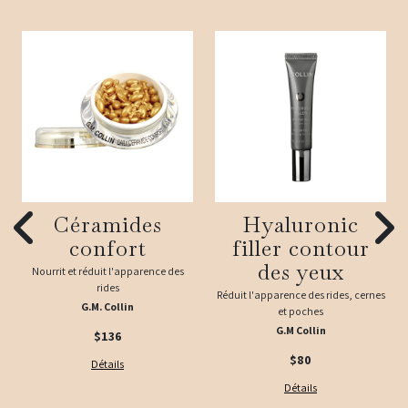
Céramides
Hyaluronic
confort
filler contour
des yeux
Nourrit et réduit l'apparence des
rides
Réduit l'apparence des rides, cernes
G.M. Collin
et poches
G.M Collin
$136
$80
Détails
Détails