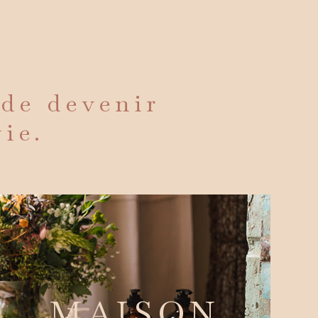
 de devenir
vie.
MAISON