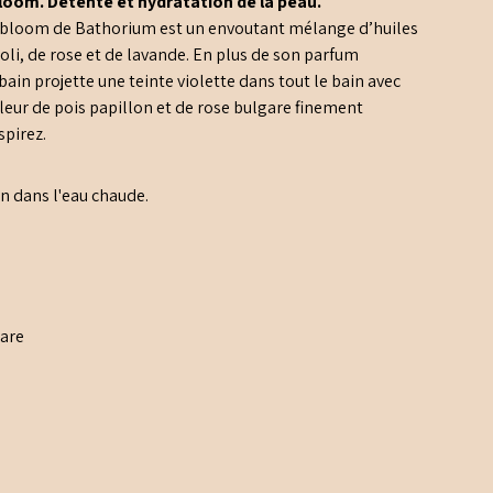
loom. Détente et hydratation de la peau.
erbloom de Bathorium est un envoutant mélange d’
huiles
oli, de rose et de lavande. En plus de son parfum
 bain projette une teinte violette dans tout le bain avec
eur de pois papillon et de rose bulgare finement
spirez.
in dans l'eau chaude.
gare