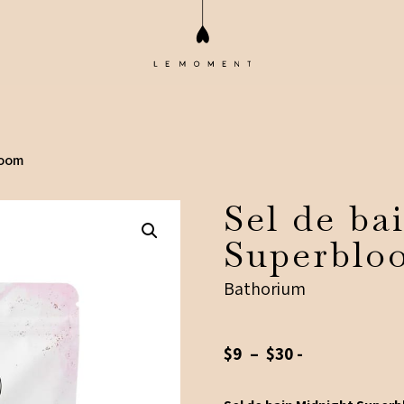
loom
Sel de ba
Superblo
Bathorium
Plage
$
9
–
$
30
-
de
prix :