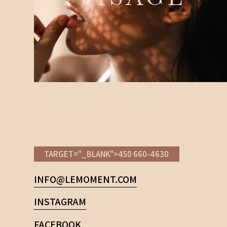
TARGET="_BLANK">450 660-4630
INFO@LEMOMENT.COM
INSTAGRAM
FACEBOOK