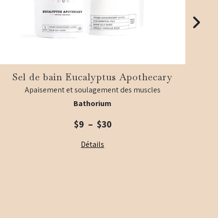
Sel de bain Eucalyptus Apothecary
S
Apaisement et soulagement des muscles
Bathorium
Plage
$
9
–
$
30
de
Détails
prix :
$9
à
$30