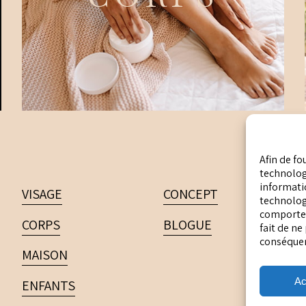
Afin de fo
technologi
informatio
VISAGE
CONCEPT
technolog
comportem
CORPS
BLOGUE
fait de ne
conséquenc
MAISON
Ac
ENFANTS