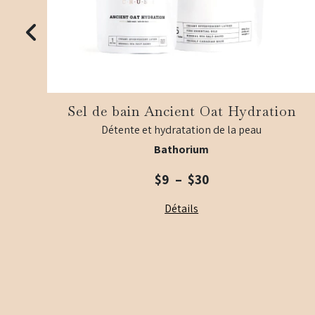
Sel de bain Ancient Oat Hydration
Détente et hydratation de la peau
Bathorium
Plage
$
9
–
$
30
de
Détails
prix :
$9
à
$30