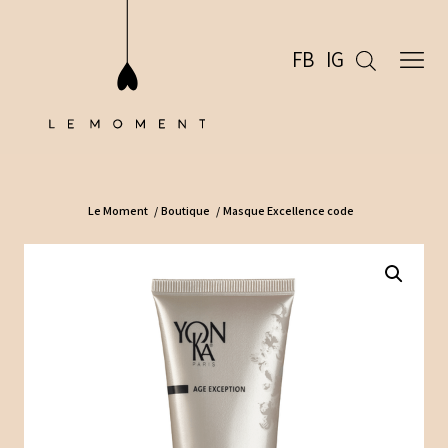
FB
IG
Le Moment
/
Boutique
/
Masque Excellence code