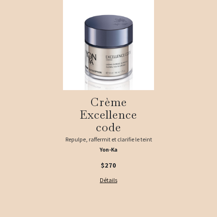
Crème
Excellence
code
Repulpe, raffermit et clarifie le teint
Yon-Ka
$270
Détails