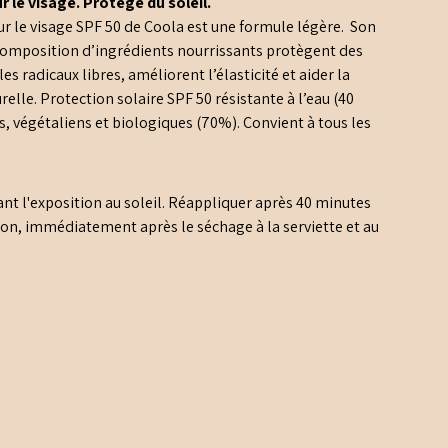
r le visage. Protège du soleil.
ur le visage SPF 50 de Coola est une formule légère. Son
composition d’ingrédients nourrissants protègent des
es radicaux libres, améliorent l’élasticité et aider la
relle. Protection solaire SPF 50 résistante à l’eau (40
s, végétaliens et biologiques (70%). Convient à tous les
t l'exposition au soleil. Réappliquer après 40 minutes
ion, immédiatement après le séchage à la serviette et au