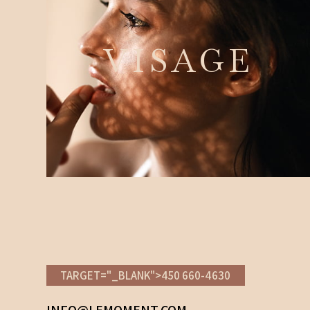
VISAGE
TARGET="_BLANK">450 660-4630