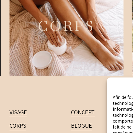
CORPS
Afin de fo
technologi
informatio
VISAGE
CONCEPT
technolog
comportem
CORPS
BLOGUE
fait de ne
conséquenc