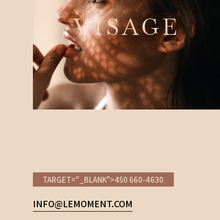
VISAGE
TARGET="_BLANK">450 660-4630
INFO@LEMOMENT.COM