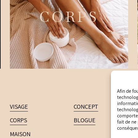
CORPS
Afin de fo
technologi
informatio
VISAGE
CONCEPT
technolog
comportem
CORPS
BLOGUE
fait de ne
conséquenc
MAISON