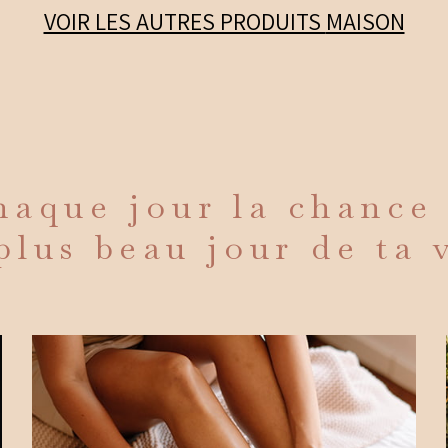
options
VOIR LES AUTRES PRODUITS
MAISON
peuvent
être
choisies
sur
la
page
aque jour la chance
du
plus beau jour de ta 
produit