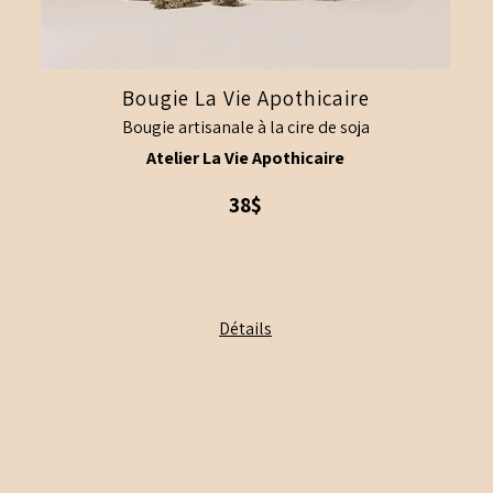
Bougie La Vie Apothicaire
Bougie artisanale à la cire de soja
Atelier La Vie Apothicaire
38$
Ce
Détails
produit
a
plusieurs
variations.
Les