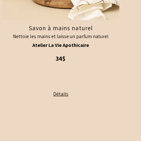
Savon à mains naturel
Nettoie les mains et laisse un parfum naturel
Atelier La Vie Apothicaire
34$
Ce
Détails
produit
a
plusieurs
variations.
Les