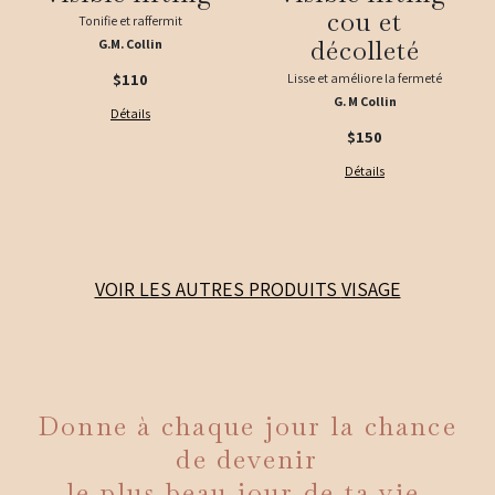
cou et
Tonifie et raffermit
décolleté
G.M. Collin
$110
Lisse et améliore la fermeté
G. M Collin
Détails
$150
Détails
VOIR LES AUTRES PRODUITS
VISAGE
Donne à chaque jour la chance
de devenir
le plus beau jour de ta vie.