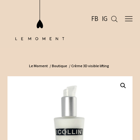
FB
IG
Le Moment
/
Boutique
/
Crème 3D visible lifting