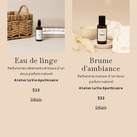
Eau de linge
Brume
d'ambiance
Parfume les vêtements et tissus d’un
doux parfum naturel
Parfume la maison d’un doux
Atelier La Vie Apothicaire
parfum naturel
Atelier La Vie Apothicaire
$
22
$
32
Détails
Détails