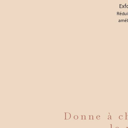
Exf
Rédui
amél
Donne à ch
le 