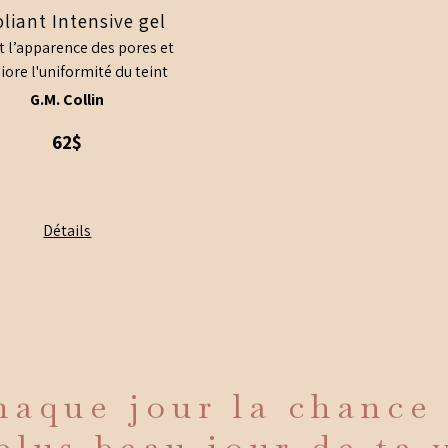
oliant Intensive gel
t l’apparence des pores et
iore l'uniformité du teint
G.M. Collin
62$
Détails
aque jour la chance
plus beau jour de ta 