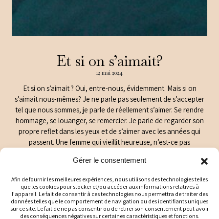
Et si on s’aimait?
12 mai 2024
Et si on s’aimait ? Oui, entre-nous, évidemment. Mais si on
s’aimait nous-mêmes? Je ne parle pas seulement de s’accepter
tel que nous sommes, je parle de réellement s’aimer. Se rendre
hommage, se louanger, se remercier. Je parle de regarder son
propre reflet dans les yeux et de s’aimer avec les années qui
passent. Une femme qui vieillit heureuse, n’est-ce pas
magnifique?
Gérer le consentement
Pourquoi est-ce si difficile de se regarder vieillir, plus
Afin de fournir les meilleures expériences, nous utilisons des technologies telles
particulièrement lorsque l’on habite le corps d’une femme?
que les cookies pour stocker et/ou accéder aux informations relatives à
Pourquoi devons-nous à tout prix trouver le moyen de masquer
l'appareil. Le fait de consentir à ces technologies nous permettra de traiter des
les années sur notre visage? Si nous mettons tout en œuvre
données telles que le comportement de navigation ou des identifiants uniques
sur ce site. Le fait de ne pas consentir ou de retirer son consentement peut avoir
pour vivre le plus longtemps possible, ne devrions-nous pas
des conséquences négatives sur certaines caractéristiques et fonctions.