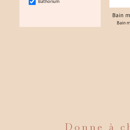
Bathorium
Bain m
Bain m
Donne à ch