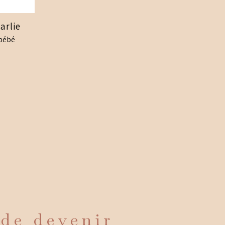
arlie
 bébé
s
s.
 de devenir