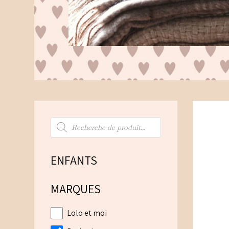
Recherche
de
produits
ENFANTS
MARQUES
Lolo et moi