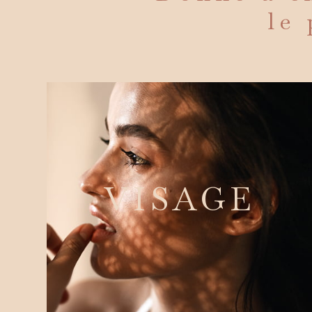
le 
VISAGE