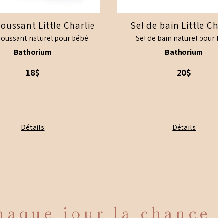
oussant Little Charlie
Sel de bain Little Ch
oussant naturel pour bébé
Sel de bain naturel pour
Bathorium
Bathorium
18$
20$
Ce
Détails
Détails
produit
a
plusieur
variation
Les
options
aque jour la chance